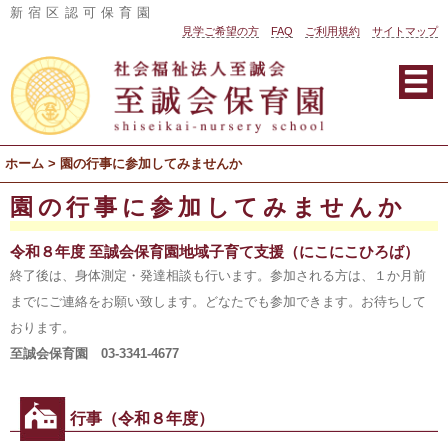
新宿区認可保育園
見学ご希望の方
FAQ
ご利用規約
サイトマップ
社
会
福
祉
法
ホーム
> 園の行事に参加してみませんか
人
至
園の行事に参加してみませんか
誠
令和８年度 至誠会保育園地域子育て支援（にこにこひろば）
会
終了後は、身体測定・発達相談も行います。参加される方は、１か月前
至
までにご連絡をお願い致します。どなたでも参加できます。お待ちして
誠
おります。
会
至誠会保育園 03-3341-4677
保
育
行事（令和８年度）
園